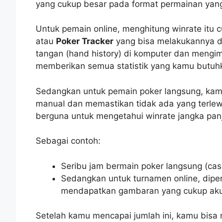
yang cukup besar pada format permainan yang
Untuk pemain online, menghitung winrate itu
atau
Poker Tracker
yang bisa melakukannya d
tangan (hand history) di komputer dan mengim
memberikan semua statistik yang kamu butuh
Sedangkan untuk pemain poker langsung, kamu
manual dan memastikan tidak ada yang terlewat
berguna untuk mengetahui winrate jangka pan
Sebagai contoh:
Seribu jam bermain poker langsung (cas
Sedangkan untuk turnamen online, diper
mendapatkan gambaran yang cukup aku
Setelah kamu mencapai jumlah ini, kamu bisa 