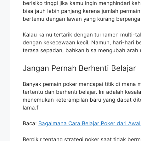
berisiko tinggi jika kamu ingin menghindari 
bisa jauh lebih panjang karena jumlah permain
bertemu dengan lawan yang kurang berpenga
Kalau kamu tertarik dengan turnamen multi-ta
dengan kekecewaan kecil. Namun, hari-hari
terasa sepadan, bahkan bisa mengubah arah m
Jangan Pernah Berhenti Belajar
Banyak pemain poker mencapai titik di mana
tertentu dan berhenti belajar. Ini adalah kes
menemukan keterampilan baru yang dapat dit
lama.f
Baca:
Bagaimana Cara Belajar Poker dari Awal
Berpikir tentang strategi poker saat tidak be