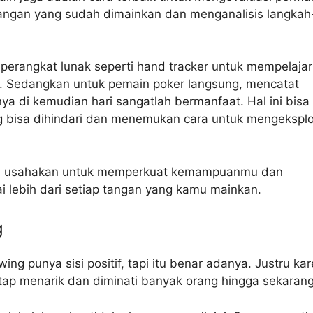
 tangan yang sudah dimainkan dan menganalisis langkah
perangkat lunak seperti hand tracker untuk mempelajar
. Sedangkan untuk pemain poker langsung, mencatat
ya di kemudian hari sangatlah bermanfaat. Hal ini bisa
 bisa dihindari dan menemukan cara untuk mengeksploi
lalu usahakan untuk memperkuat kemampuanmu dan
 lebih dari setiap tangan yang kamu mainkan.
g
ng punya sisi positif, tapi itu benar adanya. Justru ka
etap menarik dan diminati banyak orang hingga sekarang