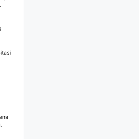
-
i
tasi
rena
.