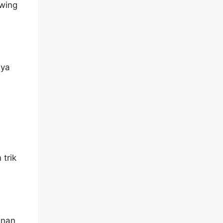
swing
nya
n
trik
inan