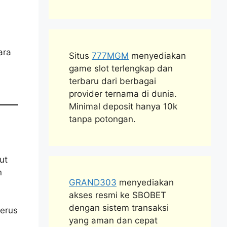
ara
Situs
777MGM
menyediakan
game slot terlengkap dan
terbaru dari berbagai
provider ternama di dunia.
Minimal deposit hanya 10k
tanpa potongan.
ut
n
GRAND303
menyediakan
akses resmi ke SBOBET
dengan sistem transaksi
nerus
yang aman dan cepat