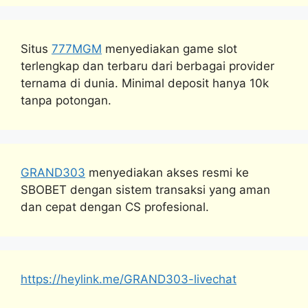
Situs
777MGM
menyediakan game slot
terlengkap dan terbaru dari berbagai provider
ternama di dunia. Minimal deposit hanya 10k
tanpa potongan.
GRAND303
menyediakan akses resmi ke
SBOBET dengan sistem transaksi yang aman
dan cepat dengan CS profesional.
https://heylink.me/GRAND303-livechat