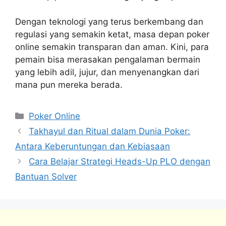
Dengan teknologi yang terus berkembang dan
regulasi yang semakin ketat, masa depan poker
online semakin transparan dan aman. Kini, para
pemain bisa merasakan pengalaman bermain
yang lebih adil, jujur, dan menyenangkan dari
mana pun mereka berada.
Categories
Poker Online
Takhayul dan Ritual dalam Dunia Poker:
Antara Keberuntungan dan Kebiasaan
Cara Belajar Strategi Heads-Up PLO dengan
Bantuan Solver