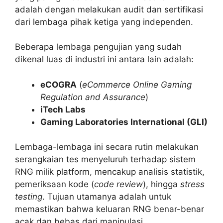
adalah dengan melakukan audit dan sertifikasi
dari lembaga pihak ketiga yang independen.
Beberapa lembaga pengujian yang sudah
dikenal luas di industri ini antara lain adalah:
eCOGRA
(
eCommerce Online Gaming
Regulation and Assurance
)
iTech Labs
Gaming Laboratories International (GLI)
Lembaga-lembaga ini secara rutin melakukan
serangkaian tes menyeluruh terhadap sistem
RNG milik platform, mencakup analisis statistik,
pemeriksaan kode (
code review
), hingga
stress
testing
. Tujuan utamanya adalah untuk
memastikan bahwa keluaran RNG benar-benar
acak dan bebas dari manipulasi.