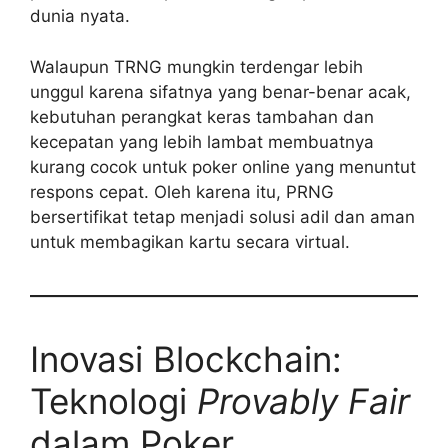
dunia nyata.
Walaupun TRNG mungkin terdengar lebih
unggul karena sifatnya yang benar-benar acak,
kebutuhan perangkat keras tambahan dan
kecepatan yang lebih lambat membuatnya
kurang cocok untuk poker online yang menuntut
respons cepat. Oleh karena itu, PRNG
bersertifikat tetap menjadi solusi adil dan aman
untuk membagikan kartu secara virtual.
Inovasi Blockchain:
Teknologi
Provably Fair
dalam Poker