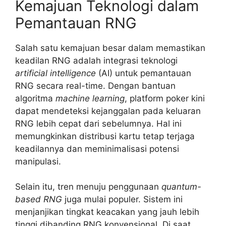
Kemajuan Teknologi dalam
Pemantauan RNG
Salah satu kemajuan besar dalam memastikan
keadilan RNG adalah integrasi teknologi
artificial intelligence
(AI) untuk pemantauan
RNG secara real-time. Dengan bantuan
algoritma
machine learning
, platform poker kini
dapat mendeteksi kejanggalan pada keluaran
RNG lebih cepat dari sebelumnya. Hal ini
memungkinkan distribusi kartu tetap terjaga
keadilannya dan meminimalisasi potensi
manipulasi.
Selain itu, tren menuju penggunaan
quantum-
based RNG
juga mulai populer. Sistem ini
menjanjikan tingkat keacakan yang jauh lebih
tinggi dibanding RNG konvensional. Di saat