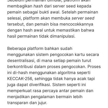
Sebelum permainan dimulai, platform akan
membagikan
hash
dari server seed kepada
pemain sebagai bukti awal. Setelah permainan
selesai, platform akan membuka
server seed
tersebut, dan pemain bisa mencocokkannya
dengan hash awal untuk memastikan bahwa
hasil permainan tidak dimanipulasi.
Beberapa platform bahkan sudah
menggunakan sistem pengocokan kartu secara
desentralisasi, di mana setiap pemain turut
berkontribusi dalam proses pengocokan. Proses
ini di-hash menggunakan algoritma seperti
KECCAK-256, sehingga tidak hanya acak tapi
juga dapat diverifikasi. Sistem seperti ini
memperkuat rasa percaya antar pemain dan
menjadikan pengalaman bermain lebih
transparan dan jujur.