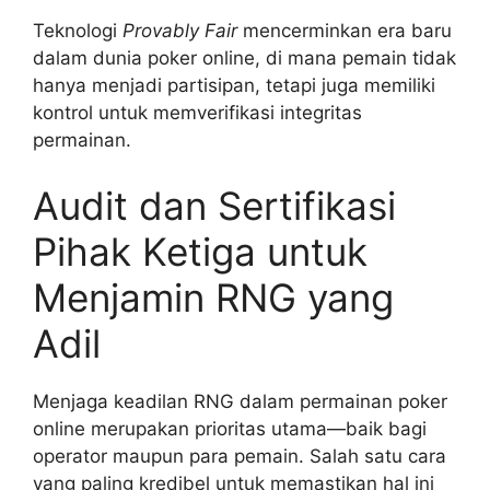
Teknologi
Provably Fair
mencerminkan era baru
dalam dunia poker online, di mana pemain tidak
hanya menjadi partisipan, tetapi juga memiliki
kontrol untuk memverifikasi integritas
permainan.
Audit dan Sertifikasi
Pihak Ketiga untuk
Menjamin RNG yang
Adil
Menjaga keadilan RNG dalam permainan poker
online merupakan prioritas utama—baik bagi
operator maupun para pemain. Salah satu cara
yang paling kredibel untuk memastikan hal ini