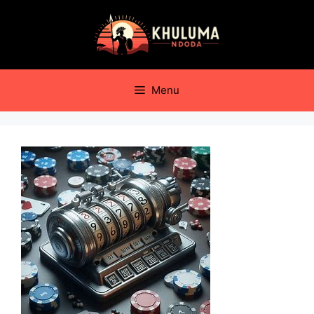
Skip
to
content
Menu