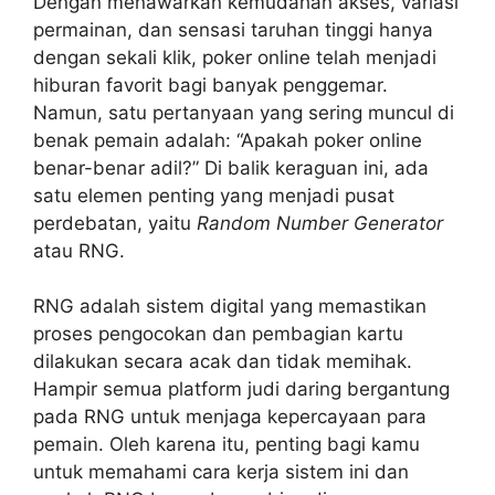
Dengan menawarkan kemudahan akses, variasi
permainan, dan sensasi taruhan tinggi hanya
dengan sekali klik, poker online telah menjadi
hiburan favorit bagi banyak penggemar.
Namun, satu pertanyaan yang sering muncul di
benak pemain adalah: “Apakah poker online
benar-benar adil?” Di balik keraguan ini, ada
satu elemen penting yang menjadi pusat
perdebatan, yaitu
Random Number Generator
atau RNG.
RNG adalah sistem digital yang memastikan
proses pengocokan dan pembagian kartu
dilakukan secara acak dan tidak memihak.
Hampir semua platform judi daring bergantung
pada RNG untuk menjaga kepercayaan para
pemain. Oleh karena itu, penting bagi kamu
untuk memahami cara kerja sistem ini dan