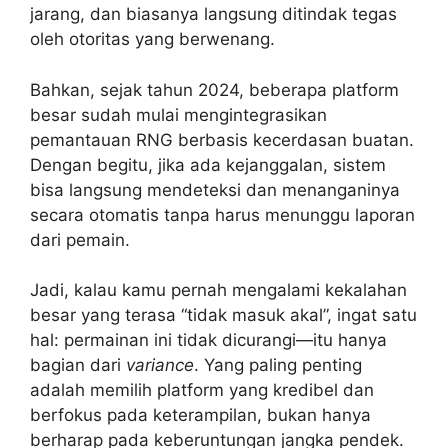
jarang, dan biasanya langsung ditindak tegas
oleh otoritas yang berwenang.
Bahkan, sejak tahun 2024, beberapa platform
besar sudah mulai mengintegrasikan
pemantauan RNG berbasis kecerdasan buatan.
Dengan begitu, jika ada kejanggalan, sistem
bisa langsung mendeteksi dan menanganinya
secara otomatis tanpa harus menunggu laporan
dari pemain.
Jadi, kalau kamu pernah mengalami kekalahan
besar yang terasa “tidak masuk akal”, ingat satu
hal: permainan ini tidak dicurangi—itu hanya
bagian dari
variance
. Yang paling penting
adalah memilih platform yang kredibel dan
berfokus pada keterampilan, bukan hanya
berharap pada keberuntungan jangka pendek.