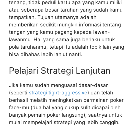
tenang, tidak peduli kartu apa yang kamu miliki
atau seberapa besar taruhan yang sudah kamu
tempatkan. Tujuan utamanya adalah
memberikan sedikit mungkin informasi tentang
tangan yang kamu pegang kepada lawan-
lawanmu. Hal yang sama juga berlaku untuk
pola taruhanmu, tetapi itu adalah topik lain yang
bisa dibahas lebih lanjut nanti.
Pelajari Strategi Lanjutan
Jika kamu sudah menguasai dasar-dasar
(seperti
strategi tight-aggressive
) dan telah
berhasil melatih meningkatkan permainan poker
face-mu (dua hal yang cukup sulit dicapai oleh
banyak pemain poker langsung), saatnya untuk
mulai mempelajari strategi yang lebih canggih.