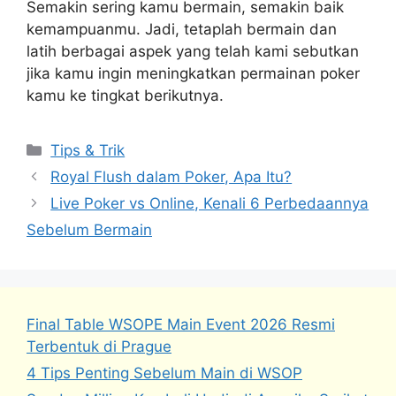
Semakin sering kamu bermain, semakin baik
kemampuanmu. Jadi, tetaplah bermain dan
latih berbagai aspek yang telah kami sebutkan
jika kamu ingin meningkatkan permainan poker
kamu ke tingkat berikutnya.
Categories
Tips & Trik
Royal Flush dalam Poker, Apa Itu?
Live Poker vs Online, Kenali 6 Perbedaannya
Sebelum Bermain
Final Table WSOPE Main Event 2026 Resmi
Terbentuk di Prague
4 Tips Penting Sebelum Main di WSOP