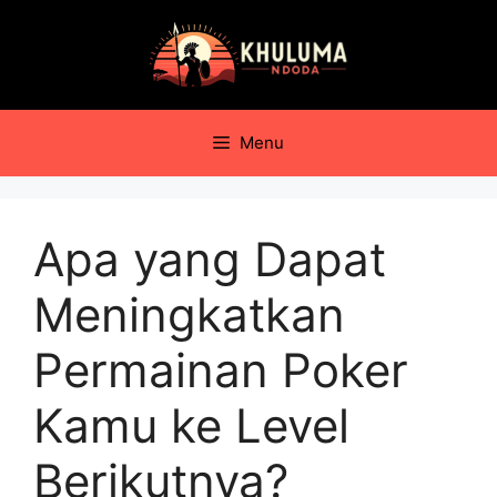
Skip
to
content
Menu
Apa yang Dapat
Meningkatkan
Permainan Poker
Kamu ke Level
Berikutnya?