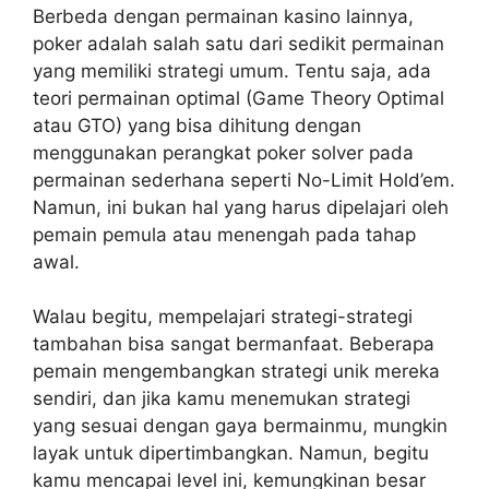
Berbeda dengan permainan kasino lainnya,
poker adalah salah satu dari sedikit permainan
yang memiliki strategi umum. Tentu saja, ada
teori permainan optimal (Game Theory Optimal
atau GTO) yang bisa dihitung dengan
menggunakan perangkat poker solver pada
permainan sederhana seperti No-Limit Hold’em.
Namun, ini bukan hal yang harus dipelajari oleh
pemain pemula atau menengah pada tahap
awal.
Walau begitu, mempelajari strategi-strategi
tambahan bisa sangat bermanfaat. Beberapa
pemain mengembangkan strategi unik mereka
sendiri, dan jika kamu menemukan strategi
yang sesuai dengan gaya bermainmu, mungkin
layak untuk dipertimbangkan. Namun, begitu
kamu mencapai level ini, kemungkinan besar