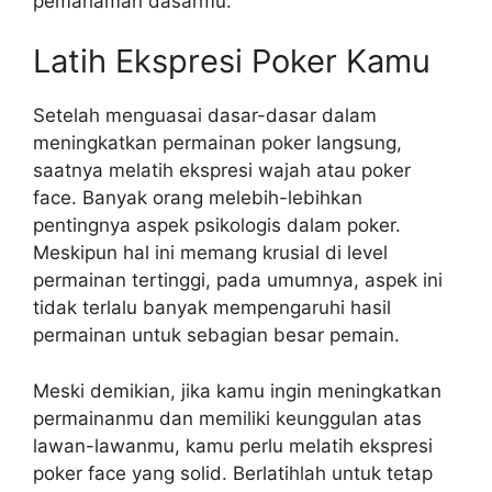
pemahaman dasarmu.
Latih Ekspresi Poker Kamu
Setelah menguasai dasar-dasar dalam
meningkatkan permainan poker langsung,
saatnya melatih ekspresi wajah atau poker
face. Banyak orang melebih-lebihkan
pentingnya aspek psikologis dalam poker.
Meskipun hal ini memang krusial di level
permainan tertinggi, pada umumnya, aspek ini
tidak terlalu banyak mempengaruhi hasil
permainan untuk sebagian besar pemain.
Meski demikian, jika kamu ingin meningkatkan
permainanmu dan memiliki keunggulan atas
lawan-lawanmu, kamu perlu melatih ekspresi
poker face yang solid. Berlatihlah untuk tetap