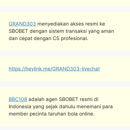
GRAND303
menyediakan akses resmi ke
SBOBET dengan sistem transaksi yang aman
dan cepat dengan CS profesional.
https://heylink.me/GRAND303-livechat
BBC108
adalah agen SBOBET resmi di
Indonesia yang sejak dahulu menemani para
member pecinta taruhan bola online.