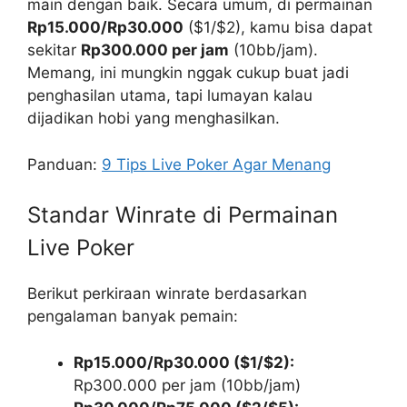
main dengan baik. Secara umum, di permainan
Rp15.000/Rp30.000
($1/$2), kamu bisa dapat
sekitar
Rp300.000 per jam
(10bb/jam).
Memang, ini mungkin nggak cukup buat jadi
penghasilan utama, tapi lumayan kalau
dijadikan hobi yang menghasilkan.
Panduan:
9 Tips Live Poker Agar Menang
Standar Winrate di Permainan
Live Poker
Berikut perkiraan winrate berdasarkan
pengalaman banyak pemain:
Rp15.000/Rp30.000 ($1/$2):
Rp300.000 per jam (10bb/jam)